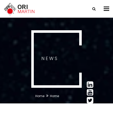
Tog
nav
NEWS
Home
Home