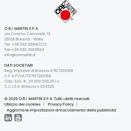
O.R.I. MARTIN S.P.A.
via Cosimo Canovetti, 13
25128 Brescia - Italia
Tel. +39 030 39991/2/3
Fax +39 030 2000924
info@orimartin.it
DATI SOCIETARI
Reg. Imprese di Brescia 07617260158
C.F. e P.IVA IT07617260158
Cap. Soc. €. 20.000.000,00 i.v.
C.C.I.A.A. Brescia n.324325
© 2026 O.R.I. MARTIN S.P.A. Tutti i diritti riservati.
Utilizzo dei cookies
Privacy Policy
Aggiorna le impostazioni di tracciamento della pubblicità