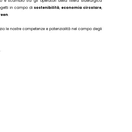
e scambio tra gli operatori della filiera siderurgica
rogetti in campo di
sostenibilità
,
economia circolare
,
reen
.
izio le nostre competenze e potenzialità nel campo degli
.