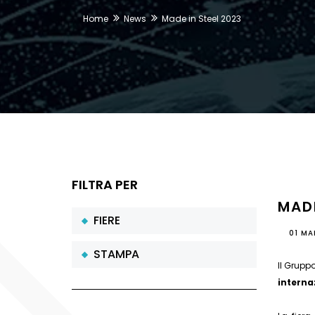
Home
News
Made in Steel 2023
FILTRA PER
MADE
FIERE
01 MA
STAMPA
Il Grupp
internaz