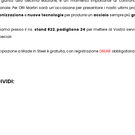
, giunta alla decima edizione, è un momento importante di confronto 
ionale. Per ORI Martin sarà un’occasione per presentare i nostri ultimi p
onizzazione
e
nuove tecnologie
per produrre un
acciaio
sempre più
g
tiamo presso il ns.
stand R22
,
padiglione
24
per mettere al Vostro serv
eciali.
cipazione a Made in Steel è gratuita, con registrazione
ONLINE
obbligatoria
VIDI: