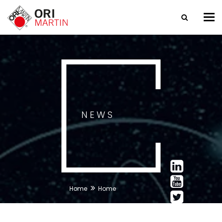
Tog
nav
NEWS
Home
Home