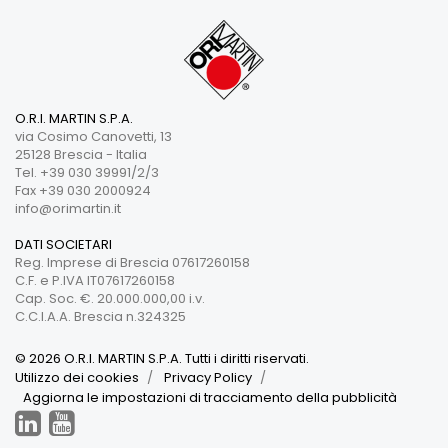
O.R.I. MARTIN S.P.A.
via Cosimo Canovetti, 13
25128 Brescia - Italia
Tel. +39 030 39991/2/3
Fax +39 030 2000924
info@orimartin.it
DATI SOCIETARI
Reg. Imprese di Brescia 07617260158
C.F. e P.IVA IT07617260158
Cap. Soc. €. 20.000.000,00 i.v.
C.C.I.A.A. Brescia n.324325
© 2026 O.R.I. MARTIN S.P.A. Tutti i diritti riservati.
Utilizzo dei cookies
Privacy Policy
Aggiorna le impostazioni di tracciamento della pubblicità