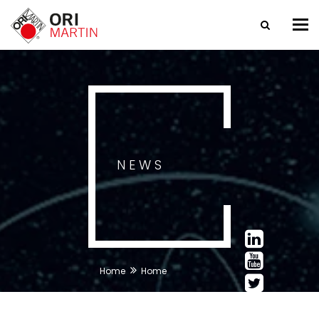
Tog
nav
NEWS
Home
Home