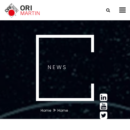
Tog
nav
NEWS
Home
Home